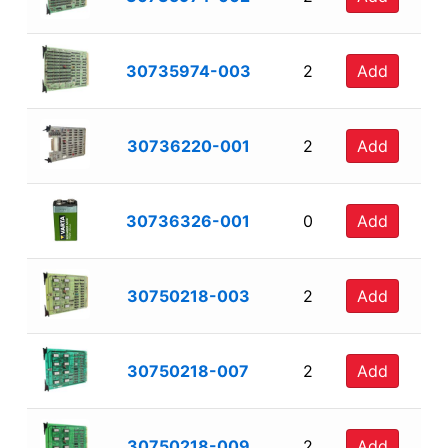
30735974-003
2
Add
30736220-001
2
Add
30736326-001
0
Add
30750218-003
2
Add
30750218-007
2
Add
30750218-009
2
Add