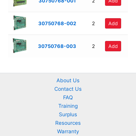
30750768-001
2
Add
30750768-002
2
Add
30750768-003
2
Add
About Us
Contact Us
FAQ
Training
Surplus
Resources
Warranty