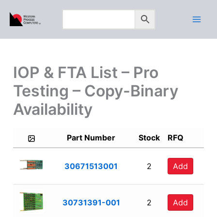
Skip
to
content
IOP & FTA List – Pro
Testing – Copy-Binary
Availability
Part Number
Stock
RFQ
30671513001
2
Add
30731391-001
2
Add