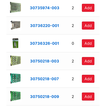
30735974-003
2
Add
30736220-001
2
Add
30736326-001
0
Add
30750218-003
2
Add
30750218-007
2
Add
30750218-009
2
Add