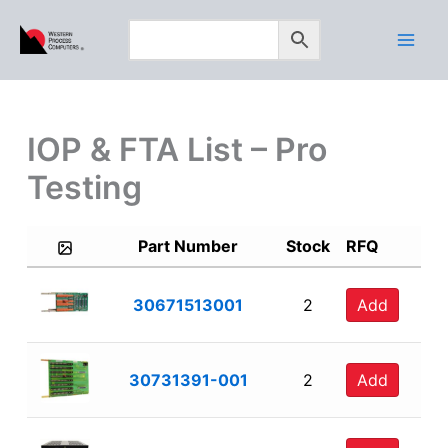
Skip
to
content
IOP & FTA List – Pro
Testing
Part Number
Stock
RFQ
30671513001
2
Add
30731391-001
2
Add